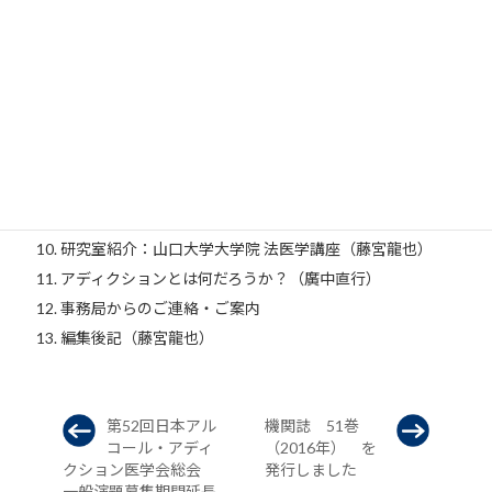
2018 年度年会案内・ISBRA2018 案内
2016 年度評議員会・総会議事録（藤宮龍也）
柳田賞を受賞して（中村幸志）
ISBRA 奨励賞を受賞して～ISBRA Berlin 2016 学会印象記～
（遠山朋海）
第一回「認知行動療法の手法を活用した薬物依存症に対する
集団療法研修会」開催の報告（杠 岳文）
施設紹介：成増厚生病院（西村 光太郎）
研究室紹介：山口大学大学院 法医学講座（藤宮龍也）
アディクションとは何だろうか？（廣中直行）
事務局からのご連絡・ご案内
編集後記（藤宮龍也）
第52回日本アル
機関誌 51巻
コール・アディ
（2016年） を
クション医学会総会
発行しました
一般演題募集期間延長