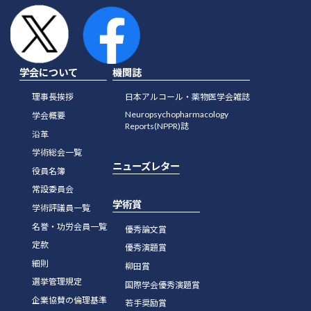
学会について
機関誌
理事長挨拶
日本アルコール・薬物医学会雑誌
Neuropsychopharmacology
学会概要
Reports(NPPR)誌
沿革
学術総会一覧
ニューズレター
役員名簿
常設委員会
学術賞
学術評議員一覧
名誉・功労会員一覧
優秀論文賞
定款
優秀演題賞
細則
柳田賞
選挙管理規定
国際学会優秀演題賞
企業協賛の倫理基準
若手奨励賞