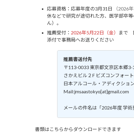
応募資格：応募年度の3月31日
（2026
休などで研究が途切れた方、医学部卒等
ん）。
推薦受付：
2026年5月22日（金）
まで 
添付で事務局へお送りください
推薦書送付先
〒113-0033 東京都文京区本郷3-3
さかえビル２F ビズコンフォー
日本アルコール・アディクショ
Mail:jmsaastokyo[at]gmail.com
メールの件名は「2026年度 学
書類はこちらからダウンロードできます