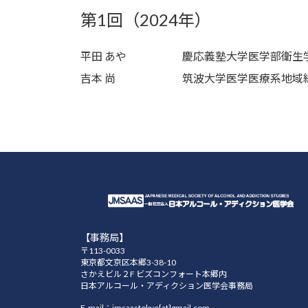
第1回（2024年）
平田 あや
慶応義塾大学医学部衛生
吉本 尚
筑波大学医学医療系地域
【事務局】
〒113-0033
東京都文京区本郷3-38-10
さかえビル２F ビズコンフォート本郷内
日本アルコール・アディクション医学会事務局
E-mail：jmsaastokyo[at]gmail.com