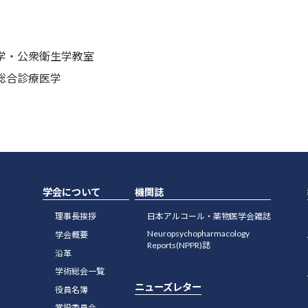
学・公衆衛生学教室
総合診療医学
学会について
機関誌
理事長挨拶
日本アルコール・薬物医学会雑誌
Neuropsychopharmacology
学会概要
Reports(NPPR)誌
沿革
学術総会一覧
ニューズレター
役員名簿
常設委員会