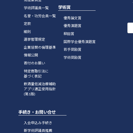
学術賞
学術評議員一覧
名誉・功労会員一覧
優秀論文賞
定款
優秀演題賞
細則
柳田賞
選挙管理規定
国際学会優秀演題賞
企業協賛の倫理基準
若手奨励賞
情報公開
学術奨励賞
寄付のお願い
特定商取引法に
基づく表記
飲酒量低減治療補助
アプリ適正使用指針
(第1版)
手続き・お問い合せ
入会申込み手続き
新学術評議員推薦