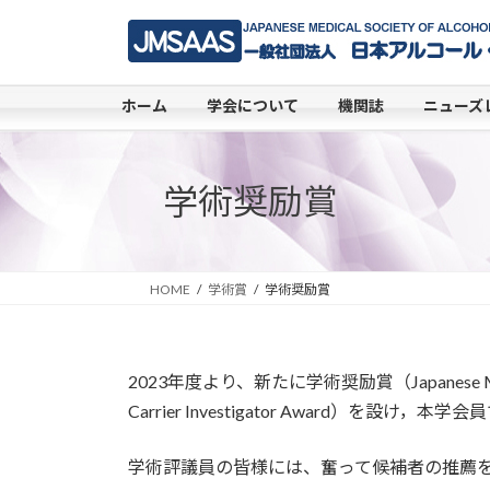
コ
ナ
ン
ビ
テ
ゲ
ン
ー
ホーム
学会について
機関誌
ニューズ
ツ
シ
へ
ョ
ス
ン
学術奨励賞
キ
に
ッ
移
プ
動
HOME
学術賞
学術奨励賞
2023年度より、新たに学術奨励賞（Japanese Medical Soc
Carrier Investigator Award）を
学術評議員の皆様には、奮って候補者の推薦