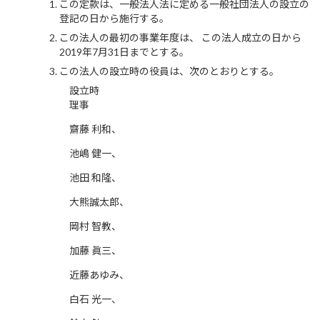
この定款は、一般法人法に定める一般社団法人の設立の
登記の日から施行する。
この法人の最初の事業年度は、 この法人成立の日から
2019年7月31日までとする。
この法人の設立時の役員は、次のとおりとする。
設立時
理事
齋藤 利和、
池嶋 健一、
池田 和隆、
大熊誠太郎、
岡村 智教、
加藤 眞三、
近藤あゆみ、
白石 光一、