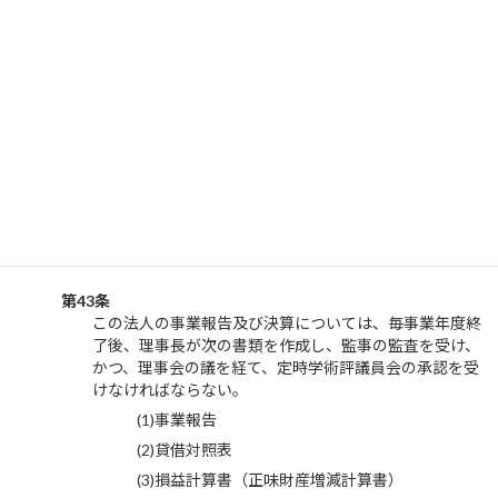
第42条
この法人の事業計画書及び収支予算書については、毎事
業年度の開始の日の前日までに、理事長が作成し、理事
会の承認を受けなければならない。これを変更する場合
も、同様とする。
前項の書類については、 主たる事務所に、 当該事業年
度が終了するまでの間備え置き、一般の閲覧に供するも
のとする。
（事業報告及び決算）
第43条
この法人の事業報告及び決算については、毎事業年度終
了後、理事長が次の書類を作成し、監事の監査を受け、
かつ、理事会の議を経て、定時学術評議員会の承認を受
けなければならない。
事業報告
貸借対照表
損益計算書（正味財産増減計算書）