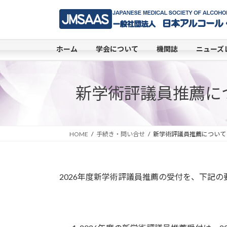
コ
ナ
ン
ビ
テ
ゲ
ン
ー
ホーム
学会について
機関誌
ニューズ
ツ
シ
へ
ョ
ス
ン
新学術評議員推薦に
キ
に
ッ
移
プ
動
HOME
手続き・問い合せ
新学術評議員推薦について
2026年度新学術評議員推薦の受付を、下記