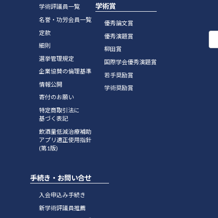
学術賞
学術評議員一覧
名誉・功労会員一覧
優秀論文賞
定款
優秀演題賞
細則
柳田賞
選挙管理規定
国際学会優秀演題賞
企業協賛の倫理基準
若手奨励賞
情報公開
学術奨励賞
寄付のお願い
特定商取引法に
基づく表記
飲酒量低減治療補助
アプリ適正使用指針
(第1版)
手続き・お問い合せ
入会申込み手続き
新学術評議員推薦