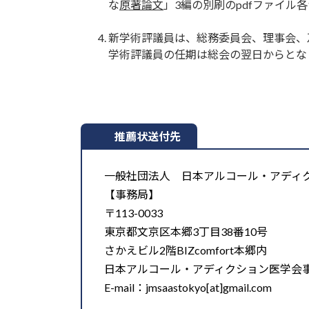
な
原著論文
」3編の別刷のpdfファイル
新学術評議員は、総務委員会、理事会、
学術評議員の任期は総会の翌日からとな
推薦状送付先
一般社団法人 日本アルコール・アディ
【事務局】
〒113-0033
東京都文京区本郷3丁目38番10号
さかえビル2階BIZcomfort本郷内
日本アルコール・アディクション医学会
E-mail：jmsaastokyo[at]gmail.com