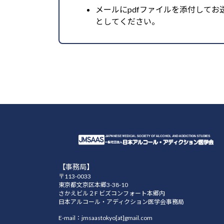
メールにpdfファイルを添付して
としてください。
【事務局】
〒113-0033
東京都文京区本郷3-38-10
さかえビル２F ビズコンフォート本郷内
日本アルコール・アディクション医学会事務局
E-mail：jmsaastokyo[at]gmail.com