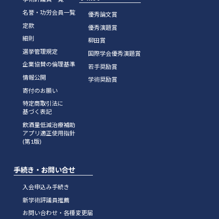
名誉・功労会員一覧
優秀論文賞
定款
優秀演題賞
細則
柳田賞
選挙管理規定
国際学会優秀演題賞
企業協賛の倫理基準
若手奨励賞
情報公開
学術奨励賞
寄付のお願い
特定商取引法に
基づく表記
飲酒量低減治療補助
アプリ適正使用指針
(第1版)
手続き・お問い合せ
入会申込み手続き
新学術評議員推薦
お問い合わせ・各種変更届