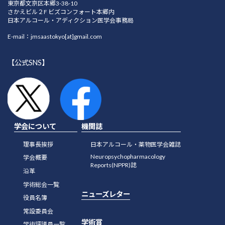
東京都文京区本郷3-38-10
さかえビル２F ビズコンフォート本郷内
日本アルコール・アディクション医学会事務局
E-mail：jmsaastokyo[at]gmail.com
【公式SNS】
学会について
機関誌
理事長挨拶
日本アルコール・薬物医学会雑誌
Neuropsychopharmacology
学会概要
Reports(NPPR)誌
沿革
学術総会一覧
ニューズレター
役員名簿
常設委員会
学術賞
学術評議員一覧