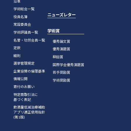
沿革
学術総会一覧
ニューズレター
役員名簿
常設委員会
学術賞
学術評議員一覧
名誉・功労会員一覧
優秀論文賞
定款
優秀演題賞
細則
柳田賞
選挙管理規定
国際学会優秀演題賞
企業協賛の倫理基準
若手奨励賞
情報公開
学術奨励賞
寄付のお願い
特定商取引法に
基づく表記
飲酒量低減治療補助
アプリ適正使用指針
(第1版)