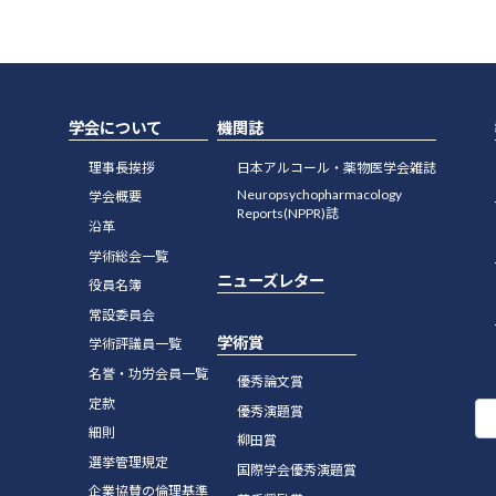
学会について
機関誌
理事長挨拶
日本アルコール・薬物医学会雑誌
Neuropsychopharmacology
学会概要
Reports(NPPR)誌
沿革
学術総会一覧
ニューズレター
役員名簿
常設委員会
学術賞
学術評議員一覧
名誉・功労会員一覧
優秀論文賞
定款
優秀演題賞
細則
柳田賞
選挙管理規定
国際学会優秀演題賞
企業協賛の倫理基準