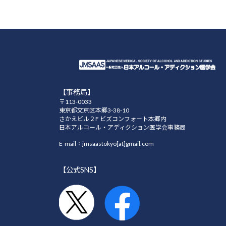
【事務局】
〒113-0033
東京都文京区本郷3-38-10
さかえビル２F ビズコンフォート本郷内
日本アルコール・アディクション医学会事務局
E-mail：jmsaastokyo[at]gmail.com
【公式SNS】