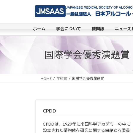
コ
ナ
ン
ビ
テ
ゲ
ン
ー
ホーム
学会について
機関誌
ニューズ
ツ
シ
へ
ョ
ス
ン
国際学会優秀演題賞
キ
に
ッ
移
プ
動
HOME
学術賞
国際学会優秀演題賞
CPDD
CPDDは，1929年に米国科学アカデミーの中に
設立された薬物依存研究に関する由緒ある委員