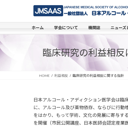
コ
ナ
ン
ビ
テ
ゲ
ン
ー
ホーム
学会について
機関誌
ニューズ
ツ
シ
へ
ョ
ス
ン
臨床研究の利益相反
キ
に
ッ
移
プ
動
HOME
利益相反
臨床研究の利益相反に関する指針
日本アルコール・アディクション医学会は臨
に、アルコール及び薬物依存、ならびに行動
をはかり、もって学術、文化の発展に寄与す
を開催（市民公開講座、日本医師会認定産業