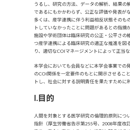
うるし、研究の方法、データの解析、結果の
であるにもかかわらず、公正な評価や発表が
多くは、産学連携に伴う利益相反状態そのも
トしていなかったことに問題があるとの指摘
施設や学術団体は臨床研究の公正・公平さの
つ産学連携による臨床研究の適正な推進を図
り、適切なCOIマネージメントによって正当
本学会においても会員などに本学会事業での
のCOI関係を一定要件のもとに開示させるこ
トし、社会に対する説明責任を果たすために
I.目的
人間を対象とする医学研究の倫理的原則につ
指針（厚生労働省告示第255号、2008年度