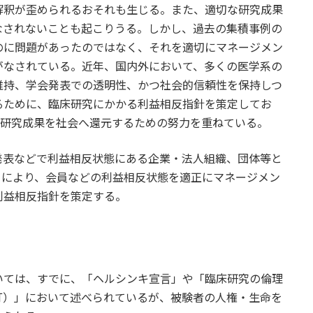
解釈が歪められるおそれも生じる。また、適切な研究成果
なされないことも起こりうる。しかし、過去の集積事例の
のに問題があったのではなく、それを適切にマネージメン
がなされている。近年、国内外において、多くの医学系の
維持、学会発表での透明性、かつ社会的信頼性を保持しつ
るために、臨床研究にかかる利益相反指針を策定してお
な研究成果を社会へ還元するための努力を重ねている。
発表などで利益相反状態にある企業・法人組織、団体等と
とにより、会員などの利益相反状態を適正にマネージメン
利益相反指針を策定する。
いては、すでに、「ヘルシンキ宣言」や「臨床研究の倫理
改訂）」において述べられているが、被験者の人権・生命を