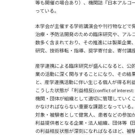
等も開催の場合あり）、機関誌『日本アルコール・
っている。
本学会が主催する学術講演会や刊行物などで
治療・予防法開発のための臨床研究や、アル
数多く含まれており、その推進には製薬企業
研究、技術移転・指導、奨学寄付金、寄付講
産学連携による臨床研究が盛んになると、公
業の活動に深く関与することになり、その結
と、産学連携活動に伴い生じる個人が得る利
こうした状態が「利益相反(conflict of int
機関・団体が組織として適切に管理していく
かなければならない重要な課題となっている
対象・被験者として健常人、患者などの参加
利益提供者となる企業・法人組織、団体等
（
の利益相反状態が深刻になればなるほど、被