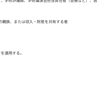
）、学術評議員、学術講演会担当責任者（会長など）、各
等内の親族、または収入・財産を共有する者
針を適用する。