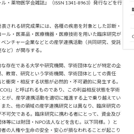
薬物医学会雑誌』（ISSN 1341-8963）発行などを行
発表される研究成果には、各種の疾患を対象とした診断・
コール・医薬品・医療機器・医療技術を用いた臨床研究が
、ベンチャー企業などとの産学連携活動（共同研究、受託
座など）が関与する。
的な存在である大学や研究機関、学術団体などが特定の企
果、教育、研究という学術機関、学術団体としての責任
益と衝突・相反する状態が必然的・不可避的に発生する。
erest: COI)」と呼ばれるものであり、この利益相反状態を学術
ことが、産学連携活動を適切に推進する上で乗り越えてい
。また、他の領域の産学連携研究とは異なり、臨床研究の
が不可欠である。臨床研究に携わる者にとって、資金及び
団体等には財団・NPO法人などを含む。以下同様。）と
験者の人権や生命の安全・安心が損なわれることが起こり