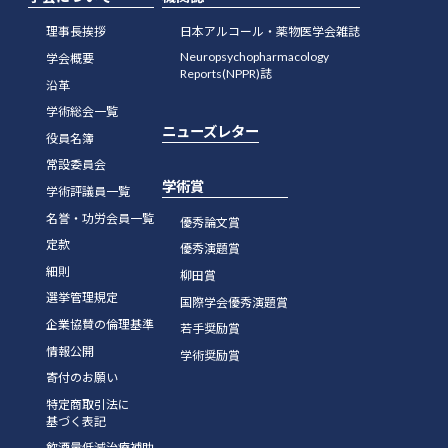
37巻（2002年）
理事長挨拶
日本アルコール・薬物医学会雑誌
36巻（2001年）
Neuropsychopharmacology
学会概要
Reports(NPPR)誌
35巻（2000年）
沿革
学術総会一覧
34巻（1999年）
ニューズレター
役員名簿
33巻（1998年）
常設委員会
学術賞
学術評議員一覧
32巻（1997年）
名誉・功労会員一覧
優秀論文賞
31巻（1996年）
定款
優秀演題賞
細則
柳田賞
選挙管理規定
国際学会優秀演題賞
企業協賛の倫理基準
若手奨励賞
情報公開
学術奨励賞
寄付のお願い
特定商取引法に
基づく表記
飲酒量低減治療補助