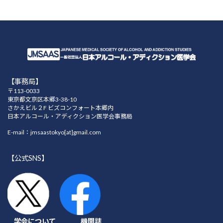
48巻（2013年）
47巻（2012年）
46巻（2011年）
45巻（2010年）
【事務局】
〒113-0033
44巻（2009年）
東京都文京区本郷3-38-10
さかえビル２F ビズコンフォート本郷内
43巻（2008年）
日本アルコール・アディクション医学会事務局
42巻（2007年）
E-mail：jmsaastokyo[at]gmail.com
41巻（2006年）
【公式SNS】
40巻（2005年）
39巻（2004年）
38巻（2003年）
学会について
機関誌