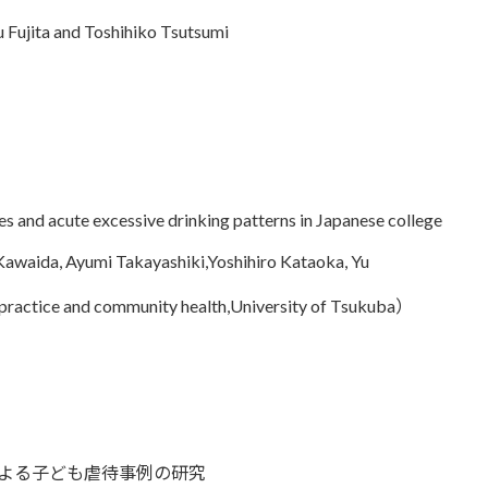
Fujita and Toshihiko Tsutsumi
es and acute excessive drinking patterns in Japanese college
awaida, Ayumi Takayashiki,Yoshihiro Kataoka, Yu
 practice and community health,University of Tsukuba）
よる子ども虐待事例の研究