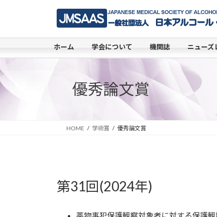
コ
ナ
ン
ビ
テ
ゲ
ン
ー
ホーム
学会について
機関誌
ニューズ
ツ
シ
へ
ョ
ス
ン
優秀論文賞
キ
に
ッ
移
プ
動
HOME
学術賞
優秀論文賞
第31回(2024年)
薬物事犯保護観察対象者に対する保護観