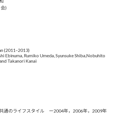
和
会)
apan (2011–2013)
oshi Ebinuma, Rumiko Umeda, Syunsuke Shiba,Nobuhito
and Takanori Kanai
のライフスタイル ー2004年，2006年，2009年