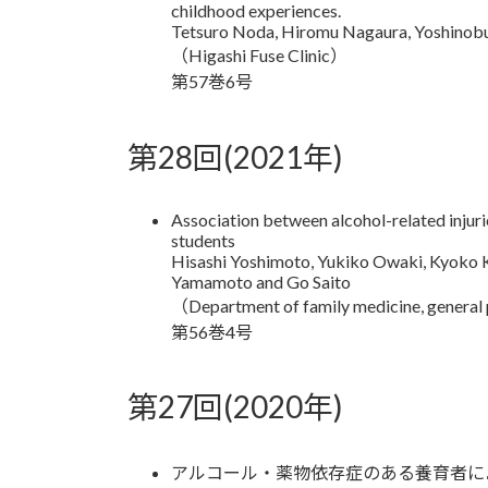
childhood experiences.
Tetsuro Noda, Hiromu Nagaura, Yoshinobu 
（Higashi Fuse Clinic）
第57巻6号
第28回(2021年)
Association between alcohol-related injuri
students
Hisashi Yoshimoto, Yukiko Owaki, Kyoko K
Yamamoto and Go Saito
（Department of family medicine, general
第56巻4号
第27回(2020年)
アルコール・薬物依存症のある養育者に