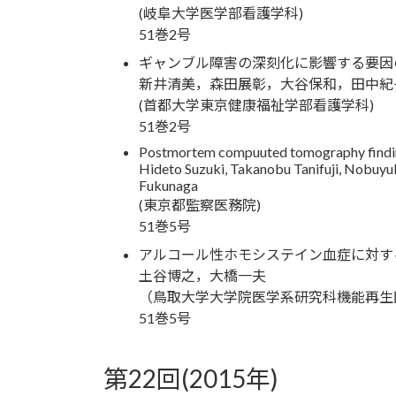
(岐阜大学医学部看護学科)
51巻2号
ギャンブル障害の深刻化に影響する要因
新井清美，森田展彰，大谷保和，田中紀
(首都大学東京健康福祉学部看護学科)
51巻2号
Postmortem compuuted tomography finding
Hideto Suzuki, Takanobu Tanifuji, Nobuyu
Fukunaga
(東京都監察医務院)
51巻5号
アルコール性ホモシステイン血症に対す
土谷博之，大橋一夫
（鳥取大学大学院医学系研究科機能再生
51巻5号
第22回(2015年)