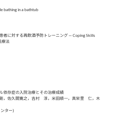
e bathing in a bathtub
する再飲酒予防トレーニング — Coping Skills
と手紙療法
ル依存症の入院治療とその治療成績
剛，佐久間寛之，吉村 淳，米田順一，真栄里 仁，木
ンター)