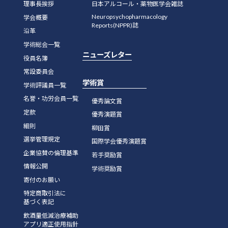
理事長挨拶
日本アルコール・薬物医学会雑誌
Neuropsychopharmacology
学会概要
Reports(NPPR)誌
沿革
学術総会一覧
ニューズレター
役員名簿
常設委員会
学術賞
学術評議員一覧
名誉・功労会員一覧
優秀論文賞
定款
優秀演題賞
細則
柳田賞
選挙管理規定
国際学会優秀演題賞
企業協賛の倫理基準
若手奨励賞
情報公開
学術奨励賞
寄付のお願い
特定商取引法に
基づく表記
飲酒量低減治療補助
アプリ適正使用指針