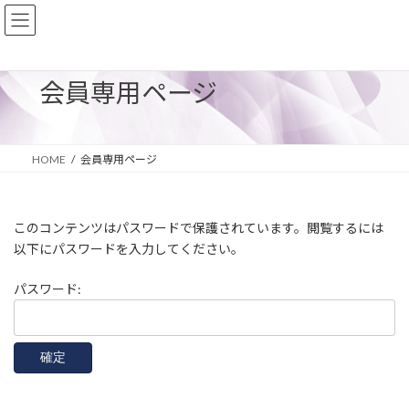
コ
ナ
ン
ビ
テ
ゲ
ン
ー
ツ
シ
会員専用ページ
へ
ョ
ス
ン
キ
に
ッ
移
HOME
会員専用ページ
プ
動
このコンテンツはパスワードで保護されています。閲覧するには
以下にパスワードを入力してください。
パスワード: