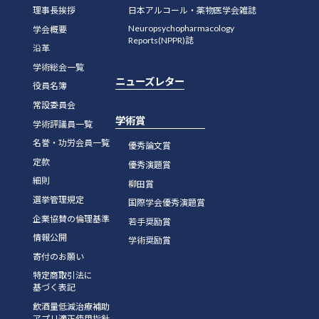
理事長挨拶
日本アルコール・薬物医学会雑誌
Neuropsychopharmacology
学会概要
Reports(NPPR)誌
沿革
学術総会一覧
ニューズレター
役員名簿
常設委員会
学術賞
学術評議員一覧
名誉・功労会員一覧
優秀論文賞
定款
優秀演題賞
細則
柳田賞
選挙管理規定
国際学会優秀演題賞
企業協賛の倫理基準
若手奨励賞
情報公開
学術奨励賞
寄付のお願い
特定商取引法に
基づく表記
飲酒量低減治療補助
アプリ適正使用指針