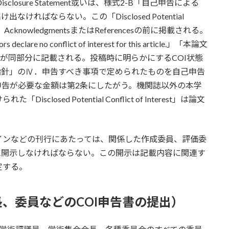
Interest Disclosure Statement或いは、様式2-B「自己申告による
ればならない。この「Disclosed Potential
尾、AcknowledgmentsまたはReferencesの前に掲載される。
 no conflict of interest for this article.」「本論文
言が同部分に記載される。投稿時に明らかにするCOI状態
指針」のⅣ．申告すべき事項で定められたものを自己申告
申告が必要な金額は第2条にしたがう。機関誌以外の本学
sed Potential Conflict of Interest」は論文
インなどの刊行にあたっては、関係した作成委員、評価委
に開示しなければならない。この開示は記載内容に関連す
定する。
、委員などのCOI申告書の提出）