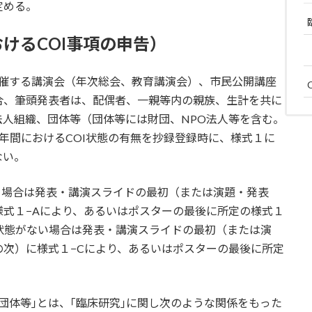
定める。
けるCOI事項の申告）
主催する講演会（年次総会、教育講演会）、市民公開講座
合、筆頭発表者は、配偶者、一親等内の親族、生計を共に
人組織、団体等（団体等には財団、NPO法人等を含む。
年間におけるCOI状態の有無を抄録登録時に、様式１に
ない。
る場合は発表・講演スライドの最初（または演題・発表
式１−Aにより、あるいはポスターの最後に所定の様式１
I状態がない場合は発表・講演スライドの最初（または演
次）に様式１−Cにより、あるいはポスターの最後に所定
団体等｣とは、｢臨床研究｣に関し次のような関係をもった