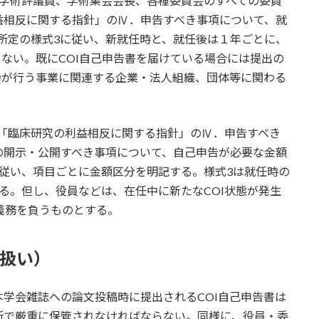
、学術評議員、学術集会会長、各種委員会のすべての委員
益相反に関する指針」のⅣ．申告すべき事項について、就
を所定の様式3に従い、新就任時と、就任後は１年ごとに、
らない。既にCOI自己申告書を届けている場合には提出の
会が行う事業に関連する企業・法人組織、団体等に関わる
、「臨床研究の利益相反に関する指針」のⅣ．申告すべき
の開示・公開すべき事項について、自己申告が必要な金額
従い、項目ごとに金額区分を明記する。様式3は就任時の
る。但し、役員などは、在任中に新たなCOI状態が発生
義務を負うものとする。
り扱い）
学会雑誌への論文投稿時に提出されるCOI自己申告書は
所で厳重に保管されなければならない。同様に、役員・委