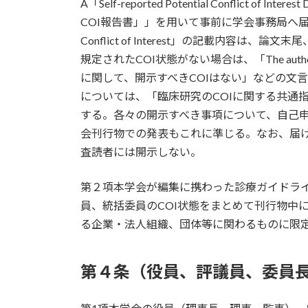
A「Self-reported Potential Conflict of 
COI報告書」」を用いて事前に学会事務局へ届け出なけ
Conflict of Interest」の記載内容は、論文末
規定されたCOI状態がない場合は、「The authors declare
に関して、開示すべきCOIはない」などの文
については、「臨床研究のCOIに関する共通
する。各々の開示すべき事項について、自己
会刊行物での発表もこれに準じる。なお、届けられた「Disclo
査読者には開示しない。
第２項本学会が編集に携わった診療ガイドラ
員、統括委員のCOI状態をまとめて刊行物中
る企業・法人組織、団体等に関わるものに限
第４条（役員、評議員、委員長