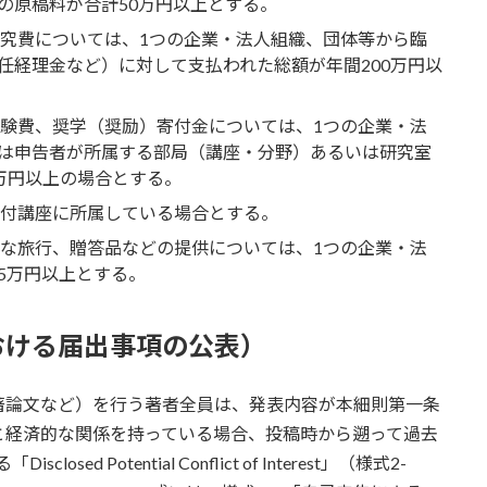
の原稿料が合計50万円以上とする。
研究費については、1つの企業・法人組織、団体等から臨
任経理金など）に対して支払われた総額が年間200万円以
治験費、奨学（奨励）寄付金については、1つの企業・法
は申告者が所属する部局（講座・分野）あるいは研究室
万円以上の場合とする。
寄付講座に所属している場合とする。
係な旅行、贈答品などの提供については、1つの企業・法
5万円以上とする。
おける届出事項の公表）
著論文など）を行う著者全員は、発表内容が本細則第一条
と経済的な関係を持っている場合、投稿時から遡って過去
d Potential Conflict of Interest」（様式2-