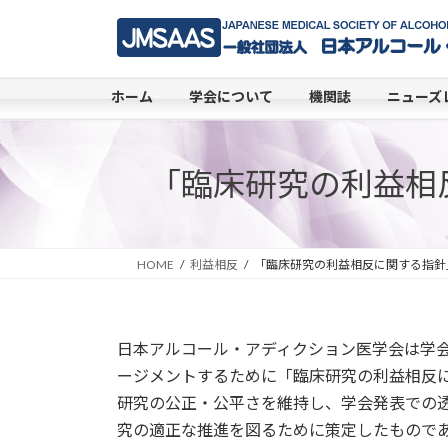
コ
ナ
ン
ビ
テ
ゲ
ン
ー
ホーム
学会について
機関誌
ニューズ
ツ
シ
へ
ョ
ス
ン
「臨床研究の利益相
キ
に
ッ
移
プ
動
HOME
利益相反
「臨床研究の利益相反に関する指針
日本アルコール・アディクション医学会は学会員の利益相反(
ージメントするために「臨床研究の利益相反
研究の公正・公平さを維持し、学会発表での
究の適正な推進を図るために策定したもので