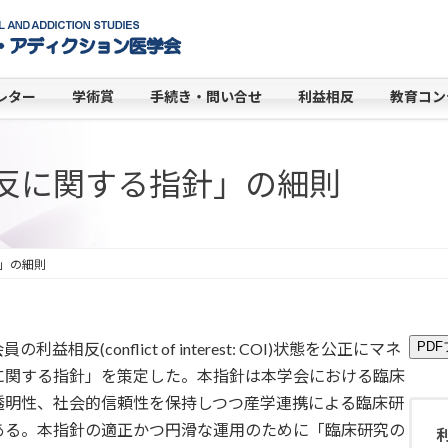
レター
学術賞
手続き・問い合せ
利益相反
教育コン
反に関する指針」の細則
」の細則
conflict of interest: COI)状態を公正にマネ
PD
に関する指針」を策定した。本指針は本学会における臨床
透明性、社会的信頼性を保持しつつ産学連携による臨床研
ある。本指針の適正かつ円滑な運用のために「臨床研究の