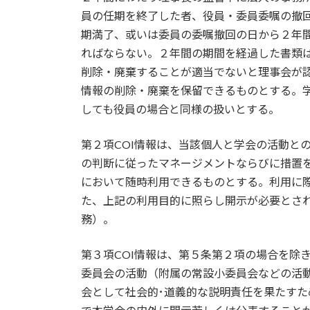
員の任期を終了した者、役員・委員委嘱の撤回
期満了、或いは委員の委嘱撤回の日から２年
ればならない。２年間の期間を経過した書類
削除・廃棄することが適当でないと理事会が認
情報の削除・廃棄を保留できるものとする。学
しても役員の場合と同様の扱いとする。
第２項COI情報は、当該個人と学会の活動と
の判断に従ったマネージメントならびに措置
において随時利用できるものとする。利用に
た、上記の利用目的に照らし開示が必要とさ
務）。
第３項COI情報は、第５条第２項の場合を除
委員会の活動（附属の常設小委員会などの活
会として社会的･道義的な説明責任を果たす