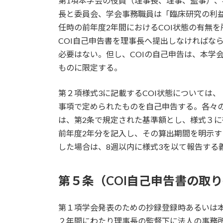
第1項本学会の役員（理事長、理事、監事）
長と委員会、学会事務職員は「臨床研究の利
任時の前年度2年間におけるCOI状態の有無
COI自己申告書を理事長へ提出しなければな
必要はない。但し、COIの自己申告は、本学
ものに限定する。
第２項様式3に記載するCOI状態については
事項で定められたものを自己申告する。各々
は、第2条で規定された基準額とし、様式３に
前年度2年分を記入し、その算出期間を明示す
した場合は、8週以内に様式3を以て報告する
第５条（COI自己申告書の取
第１項学会発表のための抄録登録時あるいは本
２年間にわたり理事長の監督下に法人の事務