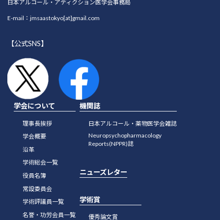
日本アルコール・アディクション医学会事務局
E-mail：jmsaastokyo[at]gmail.com
【公式SNS】
学会について
機関誌
理事長挨拶
日本アルコール・薬物医学会雑誌
Neuropsychopharmacology
学会概要
Reports(NPPR)誌
沿革
学術総会一覧
ニューズレター
役員名簿
常設委員会
学術賞
学術評議員一覧
名誉・功労会員一覧
優秀論文賞