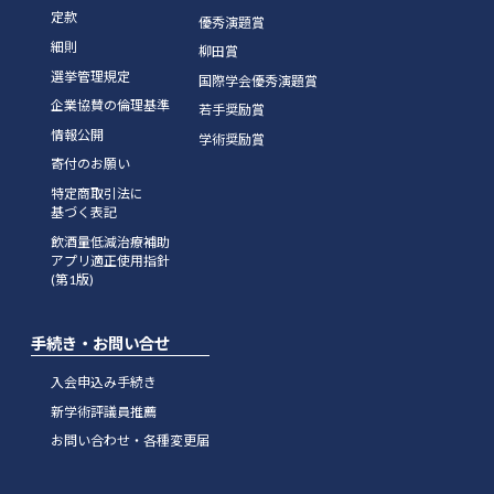
定款
優秀演題賞
細則
柳田賞
選挙管理規定
国際学会優秀演題賞
企業協賛の倫理基準
若手奨励賞
情報公開
学術奨励賞
寄付のお願い
特定商取引法に
基づく表記
飲酒量低減治療補助
アプリ適正使用指針
(第1版)
手続き・お問い合せ
入会申込み手続き
新学術評議員推薦
お問い合わせ・各種変更届