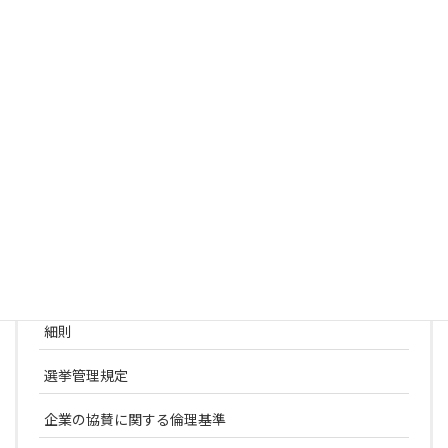
日本依存神経精神科学会
学術集会一覧
役員名簿
常設委員会
学術評議員一覧
名誉・功労会員一覧
定款
細則
選挙管理規定
企業の協賛に関する倫理基準