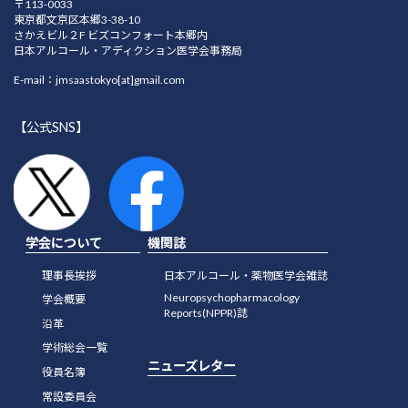
〒113-0033
東京都文京区本郷3-38-10
さかえビル２F ビズコンフォート本郷内
日本アルコール・アディクション医学会事務局
E-mail：jmsaastokyo[at]gmail.com
【公式SNS】
学会について
機関誌
理事長挨拶
日本アルコール・薬物医学会雑誌
Neuropsychopharmacology
学会概要
Reports(NPPR)誌
沿革
学術総会一覧
ニューズレター
役員名簿
常設委員会