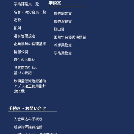
学術賞
学術評議員一覧
名誉・功労会員一覧
優秀論文賞
定款
優秀演題賞
細則
柳田賞
選挙管理規定
国際学会優秀演題賞
企業協賛の倫理基準
若手奨励賞
情報公開
学術奨励賞
寄付のお願い
特定商取引法に
基づく表記
飲酒量低減治療補助
アプリ適正使用指針
(第1版)
手続き・お問い合せ
入会申込み手続き
新学術評議員推薦