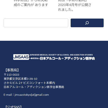
成のご案内が あります
2020年4月号が公開さ
れました。
【事務局】
〒113-0033
東京都文京区本郷3-38-10
さかえビル２F ビズコンフォート本郷内
日本アルコール・アディクション医学会事務局
E-mail：jmsaastokyo[at]gmail.com
【公式SNS】