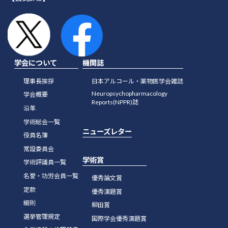
学会について
機関誌
理事長挨拶
日本アルコール・薬物医学会雑誌
Neuropsychopharmacology
学会概要
Reports(NPPR)誌
沿革
学術総会一覧
ニューズレター
役員名簿
常設委員会
学術賞
学術評議員一覧
名誉・功労会員一覧
優秀論文賞
定款
優秀演題賞
細則
柳田賞
選挙管理規定
国際学会優秀演題賞