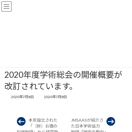
コ
ナ
ン
ビ
テ
ゲ
ン
ー
ツ
シ
新着情報一覧
へ
ョ
ス
ン
キ
に
ッ
移
HOME
新着情報一覧
プ
動
2020年度学術総会の開催概要が改訂されています。
2020年度学術総会の開催概要が
改訂されています。
最
2020年7月8日
2020年7月8日
終
更
新
日
本年設立された
JMSAASが紹介さ
時
「（財）お酒の
た日本学術協力
:
科学財団」から研究助
財団『学術の動向』