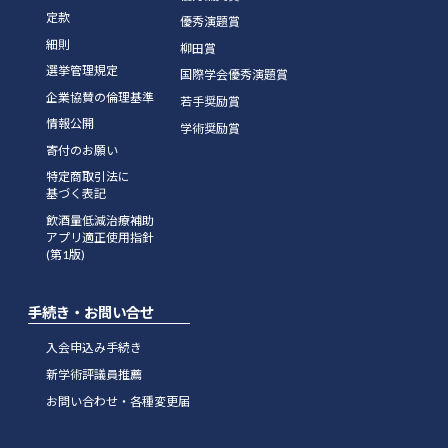
定款
優秀演題賞
細則
柳田賞
選挙管理規定
国際学会優秀演題賞
企業協賛の倫理基準
若手奨励賞
情報公開
学術奨励賞
寄付のお願い
特定商取引法に
基づく表記
飲酒量低減治療補助
アプリ適正使用指針
(第1版)
手続き・お問い合せ
入会申込み手続き
新学術評議員推薦
お問い合わせ・各種変更届