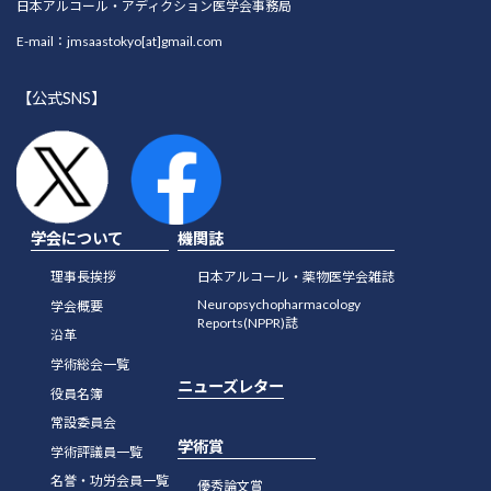
日本アルコール・アディクション医学会事務局
E-mail：jmsaastokyo[at]gmail.com
【公式SNS】
学会について
機関誌
理事長挨拶
日本アルコール・薬物医学会雑誌
Neuropsychopharmacology
学会概要
Reports(NPPR)誌
沿革
学術総会一覧
ニューズレター
役員名簿
常設委員会
学術賞
学術評議員一覧
名誉・功労会員一覧
優秀論文賞