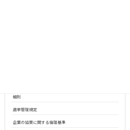
日本依存神経精神科学会
学術集会一覧
役員名簿
常設委員会
学術評議員一覧
名誉・功労会員一覧
定款
細則
選挙管理規定
企業の協賛に関する倫理基準