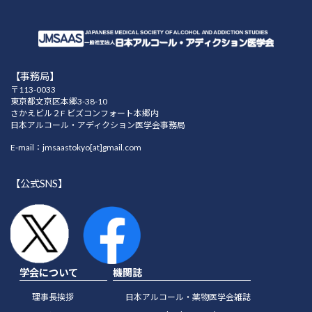
【事務局】
〒113-0033
東京都文京区本郷3-38-10
さかえビル２F ビズコンフォート本郷内
日本アルコール・アディクション医学会事務局
E-mail：jmsaastokyo[at]gmail.com
【公式SNS】
学会について
機関誌
理事長挨拶
日本アルコール・薬物医学会雑誌