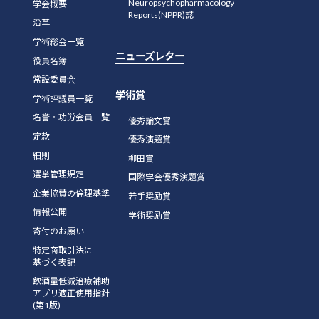
Neuropsychopharmacology
学会概要
Reports(NPPR)誌
沿革
学術総会一覧
ニューズレター
役員名簿
常設委員会
学術賞
学術評議員一覧
名誉・功労会員一覧
優秀論文賞
定款
優秀演題賞
細則
柳田賞
選挙管理規定
国際学会優秀演題賞
企業協賛の倫理基準
若手奨励賞
情報公開
学術奨励賞
寄付のお願い
特定商取引法に
基づく表記
飲酒量低減治療補助
アプリ適正使用指針
(第1版)