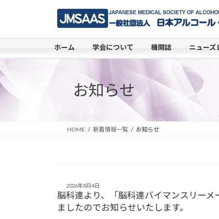
コ
ナ
ン
ビ
テ
ゲ
ン
ー
ホーム
学会について
機関誌
ニューズ
ツ
シ
へ
ョ
ス
ン
お知らせ
キ
に
ッ
移
プ
動
HOME
新着情報一覧
お知らせ
2026年8月4日
脳科連より、「脳科連バイマンスリーメール
ましたのでお知らせいたします。