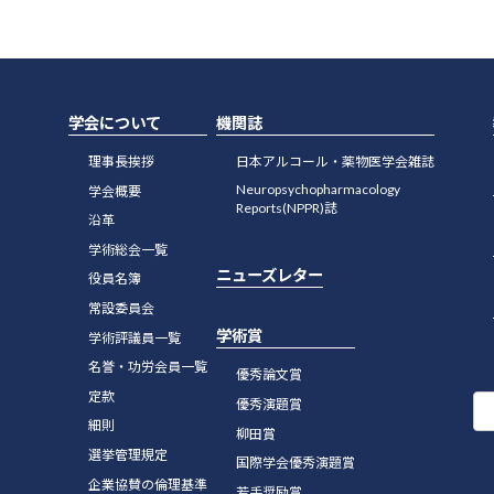
度研究助成の公募開始のご案内です。
学会について
機関誌
理事長挨拶
日本アルコール・薬物医学会雑誌
Neuropsychopharmacology
学会概要
Reports(NPPR)誌
沿革
学術総会一覧
再開は4月8日よりとさせていただきます。 皆様
ニューズレター
役員名簿
ご理解のほどよろしくお願い申し上げます。
常設委員会
学術賞
学術評議員一覧
名誉・功労会員一覧
優秀論文賞
定款
します。
優秀演題賞
細則
柳田賞
選挙管理規定
国際学会優秀演題賞
企業協賛の倫理基準
若手奨励賞