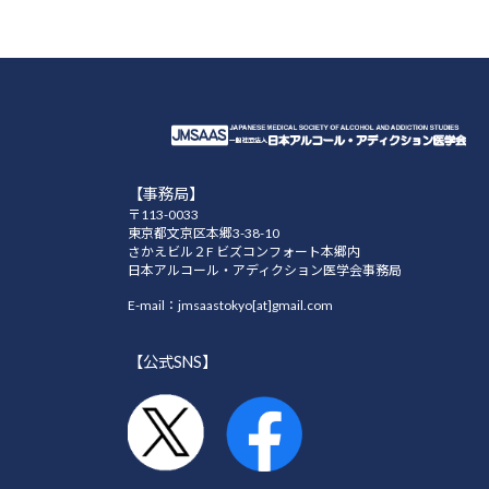
す。
2026年5月19日
「（財）お酒の科学財団」から2027年
【事務局】
2026年3月31日
〒113-0033
事務局移転のお知らせ
東京都文京区本郷3-38-10
さかえビル２F ビズコンフォート本郷内
新事務局の設置準備に伴い、事務局業務の
日本アルコール・アディクション医学会事務局
にはご不便をおかけいたしますが、何卒
E-mail：jmsaastokyo[at]gmail.com
【公式SNS】
2026年3月24日
2026年度 学術奨励賞の推薦を開始いた
締切り：2026年5月22日（金）