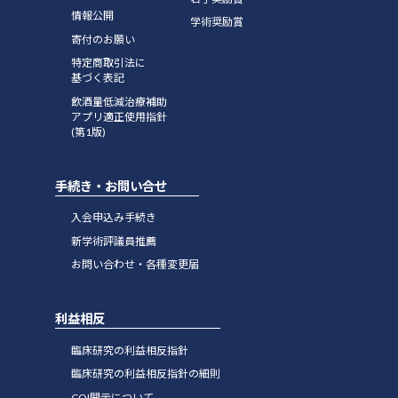
情報公開
学術奨励賞
寄付のお願い
す。
特定商取引法に
基づく表記
飲酒量低減治療補助
アプリ適正使用指針
(第1版)
行しました。
手続き・お問い合せ
入会申込み手続き
新学術評議員推薦
お問い合わせ・各種変更届
利益相反
臨床研究の利益相反指針
臨床研究の利益相反指針の細則
COI開示について