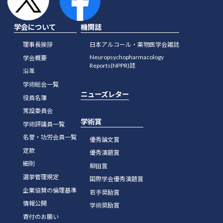
学会について
機関誌
理事長挨拶
日本アルコール・薬物医学会雑誌
Neuropsychopharmacology
学会概要
Reports(NPPR)誌
沿革
学術総会一覧
ニューズレター
役員名簿
常設委員会
学術賞
学術評議員一覧
名誉・功労会員一覧
優秀論文賞
定款
優秀演題賞
細則
柳田賞
選挙管理規定
国際学会優秀演題賞
企業協賛の倫理基準
若手奨励賞
情報公開
学術奨励賞
寄付のお願い