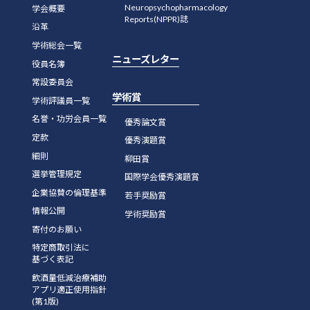
Neuropsychopharmacology
学会概要
Reports(NPPR)誌
沿革
学術総会一覧
ニューズレター
役員名簿
常設委員会
学術賞
学術評議員一覧
名誉・功労会員一覧
優秀論文賞
定款
優秀演題賞
細則
柳田賞
選挙管理規定
国際学会優秀演題賞
企業協賛の倫理基準
若手奨励賞
情報公開
学術奨励賞
寄付のお願い
特定商取引法に
基づく表記
飲酒量低減治療補助
アプリ適正使用指針
(第1版)