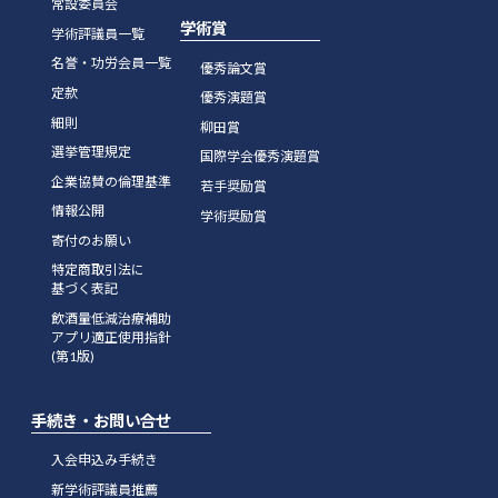
常設委員会
学術賞
学術評議員一覧
名誉・功労会員一覧
優秀論文賞
定款
優秀演題賞
細則
柳田賞
選挙管理規定
国際学会優秀演題賞
企業協賛の倫理基準
若手奨励賞
情報公開
学術奨励賞
寄付のお願い
特定商取引法に
基づく表記
飲酒量低減治療補助
アプリ適正使用指針
(第1版)
手続き・お問い合せ
入会申込み手続き
新学術評議員推薦