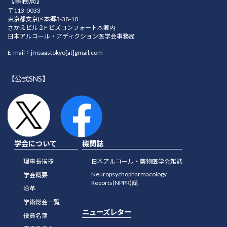
【事務局】
〒113-0033
東京都文京区本郷3-38-10
さかえビル２F ビズコンフォート本郷内
日本アルコール・アディクション医学会事務局
E-mail：jmsaastokyo[at]gmail.com
【公式SNS】
学会について
機関誌
理事長挨拶
日本アルコール・薬物医学会雑誌
Neuropsychopharmacology
学会概要
Reports(NPPR)誌
沿革
学術総会一覧
ニューズレター
役員名簿