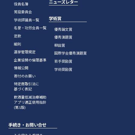
ニューズレター
役員名簿
常設委員会
学術賞
学術評議員一覧
名誉・功労会員一覧
優秀論文賞
定款
優秀演題賞
細則
柳田賞
選挙管理規定
国際学会優秀演題賞
企業協賛の倫理基準
若手奨励賞
情報公開
学術奨励賞
寄付のお願い
特定商取引法に
基づく表記
飲酒量低減治療補助
アプリ適正使用指針
(第1版)
手続き・お問い合せ