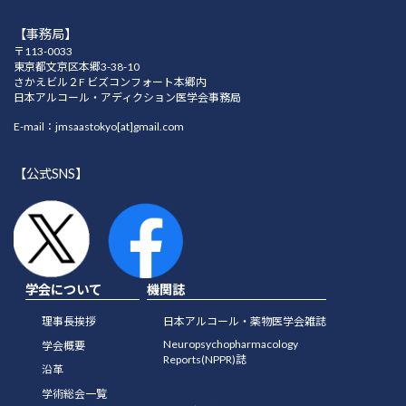
【事務局】
〒113-0033
東京都文京区本郷3-38-10
さかえビル２F ビズコンフォート本郷内
日本アルコール・アディクション医学会事務局
E-mail：jmsaastokyo[at]gmail.com
【公式SNS】
学会について
機関誌
理事長挨拶
日本アルコール・薬物医学会雑誌
Neuropsychopharmacology
学会概要
Reports(NPPR)誌
沿革
学術総会一覧