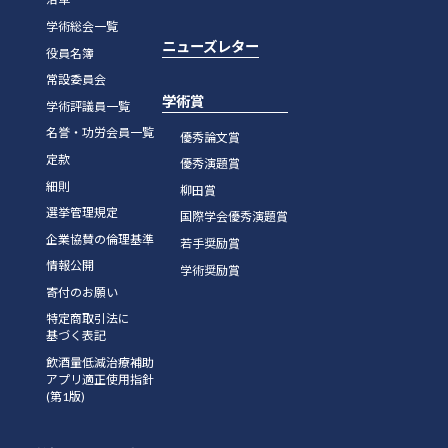
学術総会一覧
ニューズレター
役員名簿
常設委員会
学術賞
学術評議員一覧
名誉・功労会員一覧
優秀論文賞
定款
優秀演題賞
細則
柳田賞
選挙管理規定
国際学会優秀演題賞
企業協賛の倫理基準
若手奨励賞
情報公開
学術奨励賞
寄付のお願い
特定商取引法に
基づく表記
飲酒量低減治療補助
アプリ適正使用指針
(第1版)