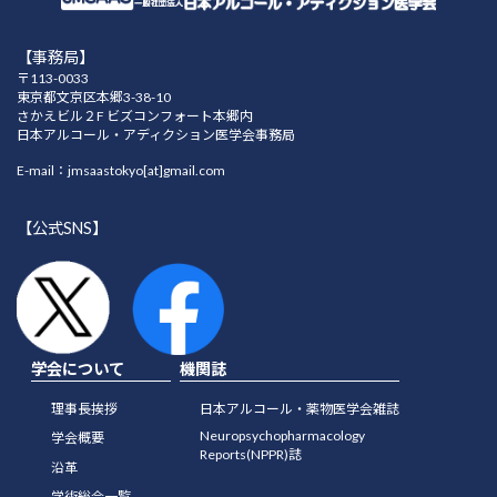
【事務局】
〒113-0033
東京都文京区本郷3-38-10
さかえビル２F ビズコンフォート本郷内
日本アルコール・アディクション医学会事務局
E-mail：jmsaastokyo[at]gmail.com
【公式SNS】
学会について
機関誌
理事長挨拶
日本アルコール・薬物医学会雑誌
Neuropsychopharmacology
学会概要
Reports(NPPR)誌
沿革
学術総会一覧