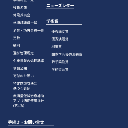
ニューズレター
役員名簿
常設委員会
学術賞
学術評議員一覧
名誉・功労会員一覧
優秀論文賞
定款
優秀演題賞
細則
柳田賞
選挙管理規定
国際学会優秀演題賞
企業協賛の倫理基準
若手奨励賞
情報公開
学術奨励賞
寄付のお願い
特定商取引法に
基づく表記
飲酒量低減治療補助
アプリ適正使用指針
(第1版)
手続き・お問い合せ