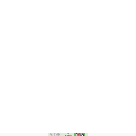
理事長 神田 秀幸
日本アルコール・アディクション医学会 広報委員会
委員長 新井 清美