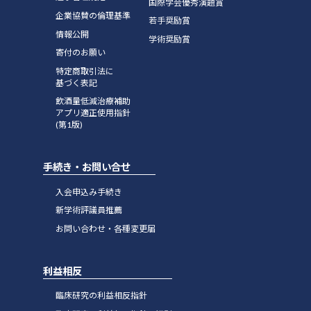
国際学会優秀演題賞
企業協賛の倫理基準
若手奨励賞
情報公開
学術奨励賞
寄付のお願い
特定商取引法に
基づく表記
飲酒量低減治療補助
アプリ適正使用指針
(第1版)
手続き・お問い合せ
入会申込み手続き
新学術評議員推薦
お問い合わせ・各種変更届
利益相反
臨床研究の利益相反指針