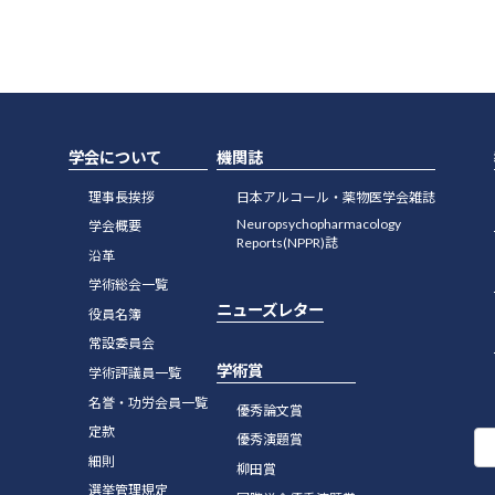
学会について
機関誌
理事長挨拶
日本アルコール・薬物医学会雑誌
Neuropsychopharmacology
学会概要
Reports(NPPR)誌
沿革
学術総会一覧
ニューズレター
役員名簿
常設委員会
学術賞
学術評議員一覧
名誉・功労会員一覧
優秀論文賞
定款
優秀演題賞
細則
柳田賞
選挙管理規定