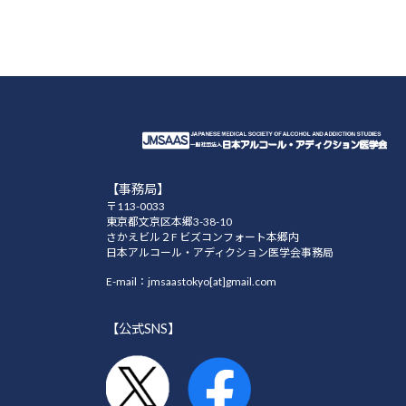
51巻（2016年）
2015年12月31日
50巻（2015年）
2014年12月31日
【事務局】
49巻（2014年）
〒113-0033
東京都文京区本郷3-38-10
さかえビル２F ビズコンフォート本郷内
日本アルコール・アディクション医学会事務局
2013年12月31日
E-mail：jmsaastokyo[at]gmail.com
48巻（2013年）
【公式SNS】
2012年12月31日
47巻（2012年）