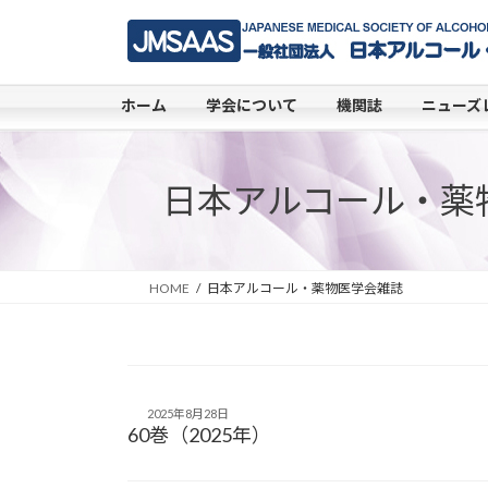
コ
ナ
ン
ビ
テ
ゲ
ン
ー
ホーム
学会について
機関誌
ニューズ
ツ
シ
へ
ョ
ス
ン
日本アルコール・薬
キ
に
ッ
移
プ
動
HOME
日本アルコール・薬物医学会雑誌
2025年8月28日
60巻（2025年）