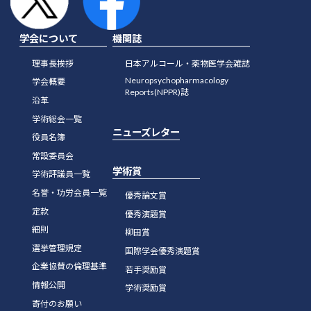
学会について
機関誌
理事長挨拶
日本アルコール・薬物医学会雑誌
Neuropsychopharmacology
学会概要
Reports(NPPR)誌
沿革
学術総会一覧
ニューズレター
役員名簿
常設委員会
学術賞
学術評議員一覧
名誉・功労会員一覧
優秀論文賞
定款
優秀演題賞
細則
柳田賞
選挙管理規定
国際学会優秀演題賞
企業協賛の倫理基準
若手奨励賞
情報公開
学術奨励賞
寄付のお願い