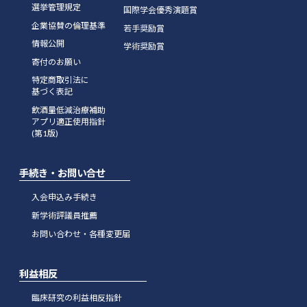
選挙管理規定
国際学会優秀演題賞
企業協賛の倫理基準
若手奨励賞
情報公開
学術奨励賞
寄付のお願い
特定商取引法に
基づく表記
飲酒量低減治療補助
アプリ適正使用指針
(第1版)
手続き・お問い合せ
入会申込み手続き
新学術評議員推薦
お問い合わせ・各種変更届
利益相反
臨床研究の利益相反指針