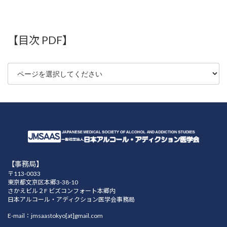
52巻（2017年）
51巻（2016年）
【目次 PDF】
50巻（2015年）
49巻（2014年）
48巻（2013年）
47巻（2012年）
46巻（2011年）
45巻（2010年）
【事務局】
44巻（2009年）
〒113-0033
東京都文京区本郷3-38-10
43巻（2008年）
さかえビル２F ビズコンフォート本郷内
日本アルコール・アディクション医学会事務局
42巻（2007年）
E-mail：jmsaastokyo[at]gmail.com
41巻（2006年）