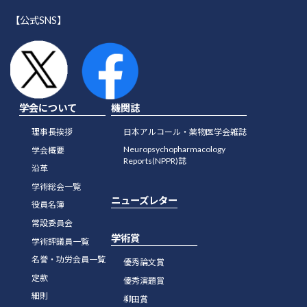
40巻（2005年）
【公式SNS】
39巻（2004年）
38巻（2003年）
37巻（2002年）
学会について
機関誌
36巻（2001年）
理事長挨拶
日本アルコール・薬物医学会雑誌
Neuropsychopharmacology
35巻（2000年）
学会概要
Reports(NPPR)誌
沿革
34巻（1999年）
学術総会一覧
ニューズレター
33巻（1998年）
役員名簿
常設委員会
32巻（1997年）
学術賞
学術評議員一覧
31巻（1996年）
名誉・功労会員一覧
優秀論文賞
定款
優秀演題賞
細則
柳田賞